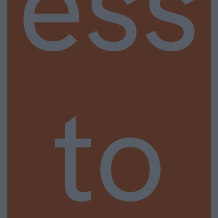
ess
to