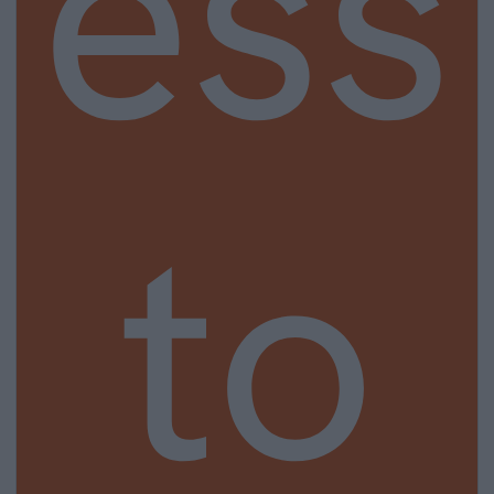
ess
to