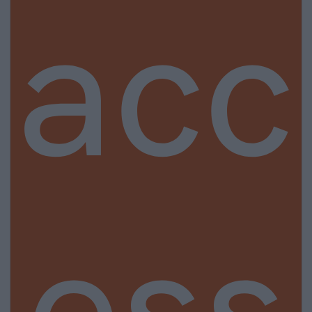
acc
ess