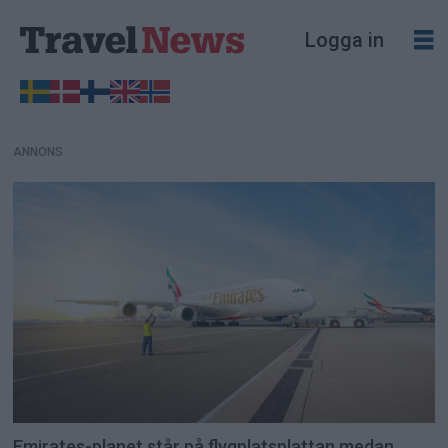
ANNONS
Logga in
ANNONS
Emirates-planet står på flygplatsplattan medan