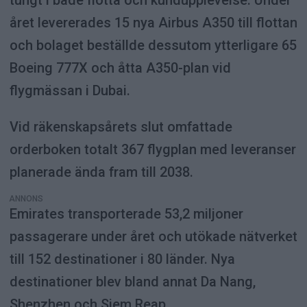
tungt i både flotta och kundupplevelse. Under
året levererades 15 nya Airbus A350 till flottan
och bolaget beställde dessutom ytterligare 65
Boeing 777X och åtta A350-plan vid
flygmässan i Dubai.
Vid räkenskapsårets slut omfattade
orderboken totalt 367 flygplan med leveranser
planerade ända fram till 2038.
ANNONS
Emirates transporterade 53,2 miljoner
passagerare under året och utökade nätverket
till 152 destinationer i 80 länder. Nya
destinationer blev bland annat Da Nang,
Shenzhen och Siem Reap.