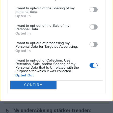
32 procent färre passagerare
I want to opt-out of the Sharing of my
personal data.
MEST LÄST
Opted In
I want to opt-out of the Sale of my
Norwegians vd Geir Karlsen: ”Vi bygger
Personal Data.
Opted In
ett helt nordiskt resehus”
I want to opt-out of processing my
Personal Data for Targeted Advertising.
Den mest lönsamma
Opted In
hotellinvesteringen får plats i en
minibar
I want to opt-out of Collection, Use,
Retention, Sale, and/or Sharing of my
Personal Data that Is Unrelated with the
Purposes for which it was collected.
Norwegian kritiserar köerna på Kastrup
Opted Out
– kan flytta trafik till Billund
CONFIRM
Anko van der Werff visar upp SAS
största lounge hittills
Ny undersökning stärker trenden: