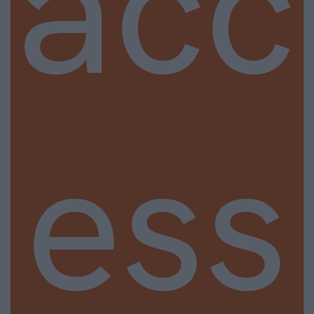
acc
ess