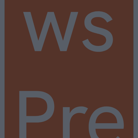
ws
Pre