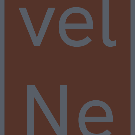
vel
Ne