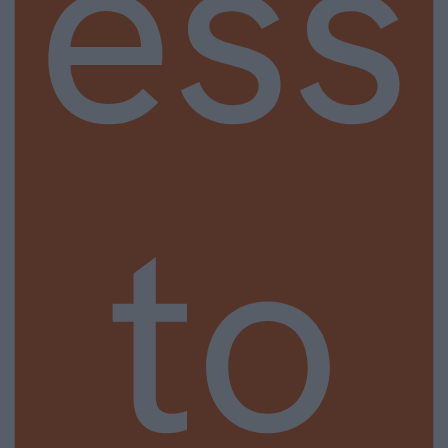
ess
to