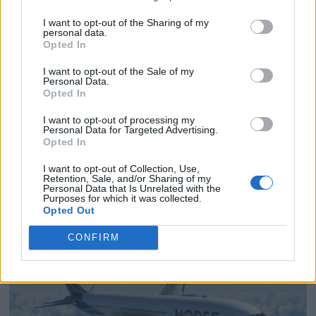
I want to opt-out of the Sharing of my
Kroatiska smaker lockade media
personal data.
Opted In
och influencers till Stockholm
I want to opt-out of the Sale of my
Personal Data.
Turkisk matkultur i fokus på
Opted In
Djurgården – Turkish Cuisine Week
I want to opt-out of processing my
firades i Stockholm
Personal Data for Targeted Advertising.
Opted In
Ny resemässa genomfördes i
I want to opt-out of Collection, Use,
Retention, Sale, and/or Sharing of my
Stockholm
Personal Data that Is Unrelated with the
Purposes for which it was collected.
Opted Out
CONFIRM