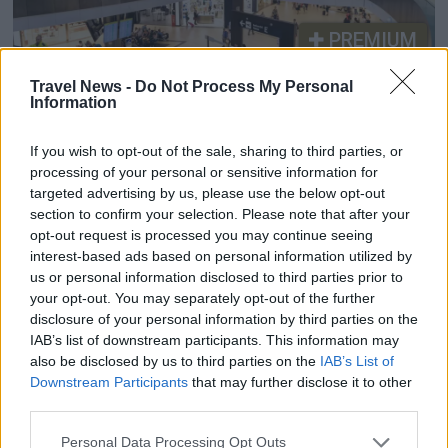
PREMIUM
Travel News -
Do Not Process My Personal
Roms flygplats satsar 9
Information
miljarder euro – ska vara
If you wish to opt-out of the sale, sharing to third parties, or
processing of your personal or sensitive information for
redo för jubileumsåret 2033
targeted advertising by us, please use the below opt-out
section to confirm your selection. Please note that after your
Roms huvudflygplats Fiumicino planerar en
opt-out request is processed you may continue seeing
investering på 9 miljarder euro för att nästan
interest-based ads based on personal information utilized by
fördubbla kapaciteten. Målet är att ha en ny bana
us or personal information disclosed to third parties prior to
your opt-out. You may separately opt-out of the further
och utökad terminalkapacitet på plats till 2033,
disclosure of your personal information by third parties on the
då Vatikanen väntar ett rekordstort antal
IAB’s list of downstream participants. This information may
pilgrimer i samband med 2 000-årsminnet av
also be disclosed by us to third parties on the
IAB’s List of
Jesu död och uppståndelse.
Downstream Participants
that may further disclose it to other
third parties.
Redaktionsbloggen
Personal Data Processing Opt Outs