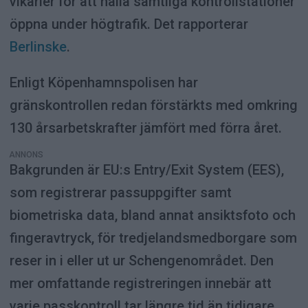
vikarier för att hålla samtliga kontrollstationer
öppna under högtrafik. Det rapporterar
Berlinske
.
Enligt Köpenhamnspolisen har
gränskontrollen redan förstärkts med omkring
130 årsarbetskrafter jämfört med förra året.
ANNONS
Bakgrunden är EU:s Entry/Exit System (EES),
som registrerar passuppgifter samt
biometriska data, bland annat ansiktsfoto och
fingeravtryck, för tredjelandsmedborgare som
reser in i eller ut ur Schengenområdet. Den
mer omfattande registreringen innebär att
varje passkontroll tar längre tid än tidigare.