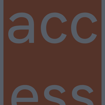
acc
ess