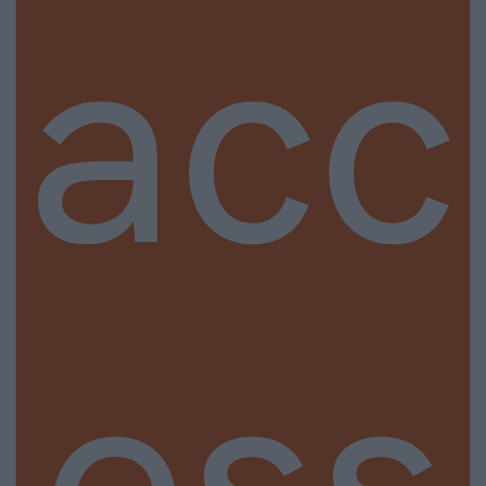
acc
ess