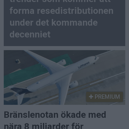
forma resedistributionen
under det kommande
decenniet
PREMIUM
Bränslenotan ökade med
nära 8 miljarder för