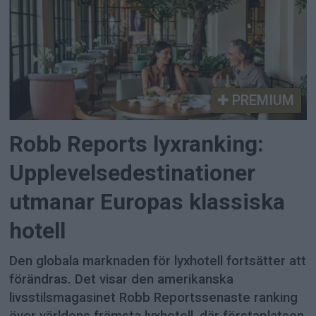
PREMIUM
Robb Reports lyxranking:
Upplevelsedestinationer
utmanar Europas klassiska
hotell
Den globala marknaden för lyxhotell fortsätter att
förändras. Det visar den amerikanska
livsstilsmagasinet Robb Reportssenaste ranking
över världens främsta lyxhotell, där förstaplatsen