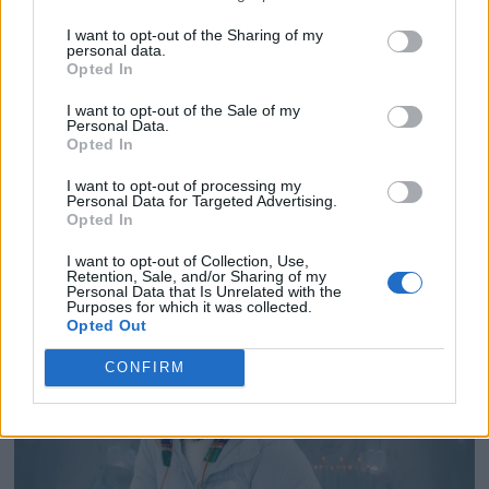
Filmturismens nya dilemma:
I want to opt-out of the Sharing of my
personal data.
Så vill Sicilien undvika nästa
Opted In
överturism-succé
I want to opt-out of the Sale of my
Personal Data.
Opted In
Christopher Nolans storfilm The Odyssey väntas
I want to opt-out of processing my
locka besökare från hela världen till den lilla
Personal Data for Targeted Advertising.
sicilianska ön Favignana. Men till skillnad från
Opted In
många andra filmdestinationer försöker lokala
I want to opt-out of Collection, Use,
myndigheter redan nu styra utvecklingen – innan
Retention, Sale, and/or Sharing of my
Personal Data that Is Unrelated with the
turistboomen slår till.
Purposes for which it was collected.
Opted Out
CONFIRM