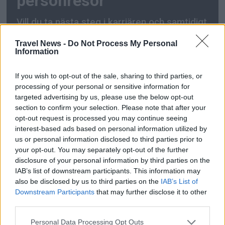
personresor
Vill du ta nästa steg i karriären och samtidigt
bidra till ett säkrare samhälle? Har du rätt
Travel News -
Do Not Process My Personal
kompetens och förmåga att utveckla
Information
styrningen av resor i en tid då ett
föränderligt omvärldsläge ställer stora krav
If you wish to opt-out of the sale, sharing to third parties, or
på Försvarsmakten? Då kan detta vara en
processing of your personal or sensitive information for
targeted advertising by us, please use the below opt-out
roll för dig!
section to confirm your selection. Please note that after your
opt-out request is processed you may continue seeing
interest-based ads based on personal information utilized by
us or personal information disclosed to third parties prior to
your opt-out. You may separately opt-out of the further
disclosure of your personal information by third parties on the
IAB’s list of downstream participants. This information may
also be disclosed by us to third parties on the
IAB’s List of
Downstream Participants
that may further disclose it to other
third parties.
PREMIUM
Personal Data Processing Opt Outs