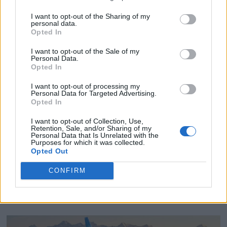
I want to opt-out of the Sharing of my
personal data.
Opted In
I want to opt-out of the Sale of my
Personal Data.
Rekordsommar i
Opted In
I want to opt-out of processing my
Skuleskogen – parkeringen
Personal Data for Targeted Advertising.
Opted In
full tre veckor i rad
I want to opt-out of Collection, Use,
Retention, Sale, and/or Sharing of my
Intresset för Skuleskogens nationalpark i
Personal Data that Is Unrelated with the
Purposes for which it was collected.
världsarvet Höga Kusten fortsätter att öka. Vid
Opted Out
den populära södra entrén har parkeringen varit
CONFIRM
full i tre veckor i sträck, och allt fler
internationella besökare söker sig till den
natursköna destinationen.