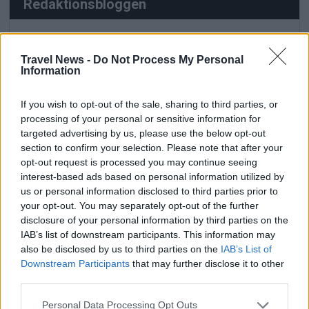
Redaktionsbloggen
Kroatiska smaker lockade media
och influencers till Stockholm
Travel News -
Do Not Process My Personal
Information
Turkisk matkultur i fokus på
If you wish to opt-out of the sale, sharing to third parties, or
Djurgården – Turkish Cuisine Week
processing of your personal or sensitive information for
firades i Stockholm
targeted advertising by us, please use the below opt-out
section to confirm your selection. Please note that after your
opt-out request is processed you may continue seeing
Ny resemässa genomfördes i
interest-based ads based on personal information utilized by
Stockholm
us or personal information disclosed to third parties prior to
your opt-out. You may separately opt-out of the further
disclosure of your personal information by third parties on the
IAB’s list of downstream participants. This information may
also be disclosed by us to third parties on the
IAB’s List of
Downstream Participants
that may further disclose it to other
third parties.
Personal Data Processing Opt Outs