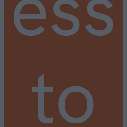
ess
to