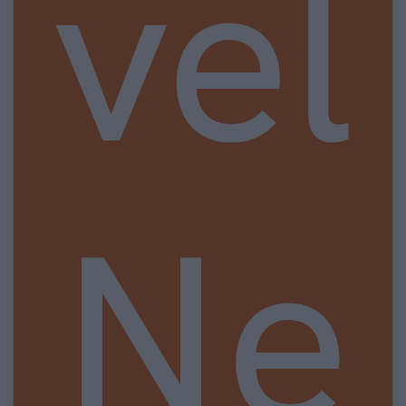
vel
Ne