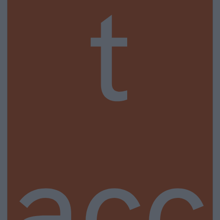
t
acc