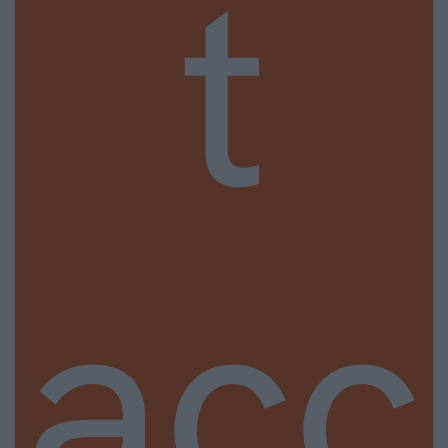
t
acc