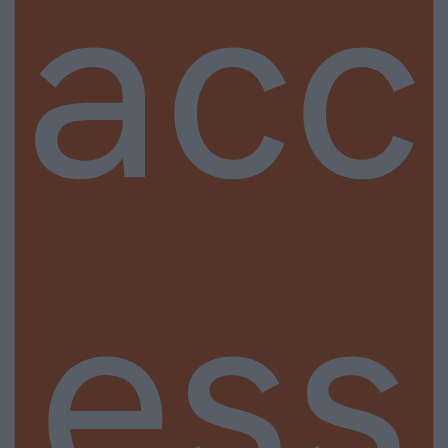
acc
ess