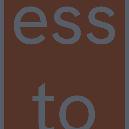
ess
to