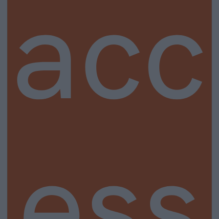
acc
ess