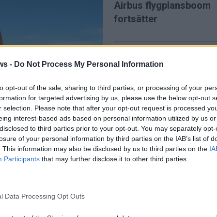
Airbus flygplansboom
fortsätter
ws -
Do Not Process My Personal Information
to opt-out of the sale, sharing to third parties, or processing of your per
PREMI
formation for targeted advertising by us, please use the below opt-out s
r selection. Please note that after your opt-out request is processed y
Hotellens största utmanare når
PREMIUM
eing interest-based ads based on personal information utilized by us or
rekordnivåer
disclosed to third parties prior to your opt-out. You may separately opt-
te ute – men
losure of your personal information by third parties on the IAB’s list of
. This information may also be disclosed by us to third parties on the
IA
 ett undantag
Participants
that may further disclose it to other third parties.
n trend på ytan” har de rätt.
PREMI
verige har de också rätt.
l Data Processing Opt Outs
otsäger varandra.
Apollo köper EasyJet 
jt – kabinanställda får