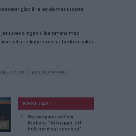
passerar glaciär eller de mer utsatta
öljer utvecklingen tillsammans med
kaise och möjligheterna att bedriva säker
JÄLLTURISM
BESOKSNARING
MEST LÄST
Norwegians vd Geir
Karlsen: ”Vi bygger ett
UM
helt nordiskt resehus”