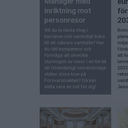
Manager med
eur
inriktning mot
för
personresor
20
Vill du ta nästa steg i
Roms
karriären och samtidigt bidra
plane
till ett säkrare samhälle? Har
milja
du rätt kompetens och
förd
förmåga att utveckla
att 
styrningen av resor i en tid då
termi
ett föränderligt omvärldsläge
2033,
ställer stora krav på
rekor
Försvarsmakten? Då kan
samb
detta vara en roll för dig!
Jesu