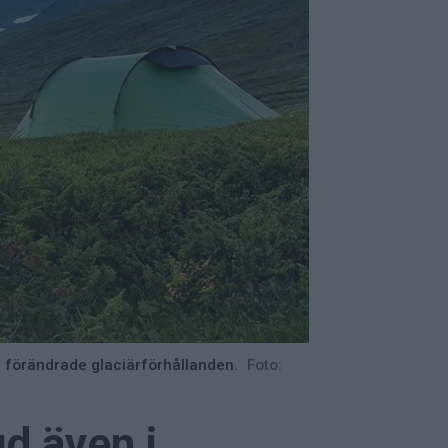
h förändrade glaciärförhållanden.
Foto:
d även i