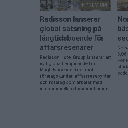
PREMIUM
Radisson lanserar
Nor
global satsning på
bä
långtidsboende för
se
affärsresenärer
Norw
3,06 
Radisson Hotel Group lanserar ett
För 
nytt globalt erbjudande för
star
långtidsboende riktat mot
seda
företagskunder, affärsresebyråer
och företag som arbetar med
internationella relocation-tjänster.