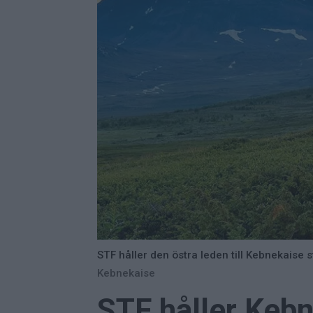
STF håller den östra leden till Kebnekais
Kebnekaise
STF håller Kebn