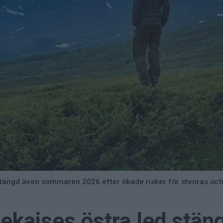
e stängd även sommaren 2026 efter ökade risker för stenras oc
ekaises östra led stäng