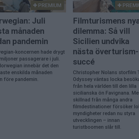
PREMIUM
PREMI
wegian: Juli
Filmturismens ny
sta månaden
dilemma: Så vill
dan pandemin
Sicilien undvika
nästa överturism-
egian-koncernen hade drygt
miljoner passagerare i juli.
succé
Norwegian innebär det den
kaste enskilda månaden
Christopher Nolans storfilm
n före pandemin.
Odyssey väntas locka besök
från hela världen till den lilla
sicilianska ön Favignana. Men
skillnad från många andra
filmdestinationer försöker lo
myndigheter redan nu styra
utvecklingen – innan
turistboomen slår till.