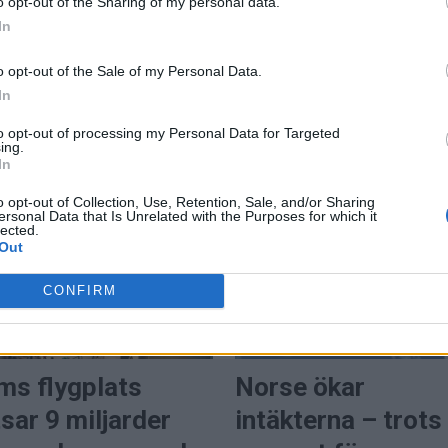
o opt-out of the Sharing of my personal data.
5,7 miljarder pund – e
In
maktfaktor i europeis
o opt-out of the Sale of my Personal Data.
flyg
ar – men årets
In
to opt-out of processing my Personal Data for Targeted
ing.
In
o opt-out of Collection, Use, Retention, Sale, and/or Sharing
ersonal Data that Is Unrelated with the Purposes for which it
lected.
Out
CONFIRM
PREMIUM
ms flygplats
Norse ökar
sar 9 miljarder
intäkterna – trots