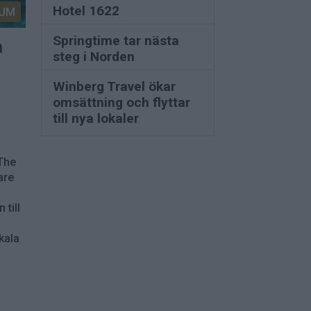
Hotel 1622
UM
Springtime tar nästa
a
steg i Norden
Winberg Travel ökar
omsättning och flyttar
till nya lokaler
 The
are
 till
kala