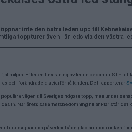
ppnar inte den östra leden upp till Kebnekaise
tliga toppturer även i år leds via den västra le
fjällmiljön. Efter en besiktning av leden bedömer STF att 
ras och förändrade glaciärförhållanden. Det rapporterar
Sv
t populära vägen till Sveriges högsta topp, men under sen
lldes in. När årets säkerhetsbedömning nu är klar står det k
er oförutsägbar och påverkar både glaciärer och risken för 