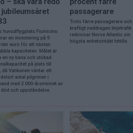
o – ska vara redo
procent färre
 jubileumsåret
passagerare
33
Trots färre passagerare och
kraftigt neddragen linjetrafik
 huvudflygplats Fiumicino
redovisar Norse Atlantic sin
rar en investering på 9
högsta enhetsintäkt hittills.
rder euro för att nästan
ubbla kapaciteten. Målet är
ha en ny bana och utökad
nalkapacitet på plats till
 då Vatikanen väntar ett
dstort antal pilgrimer i
and med 2 000-årsminnet av
 död och uppståndelse.