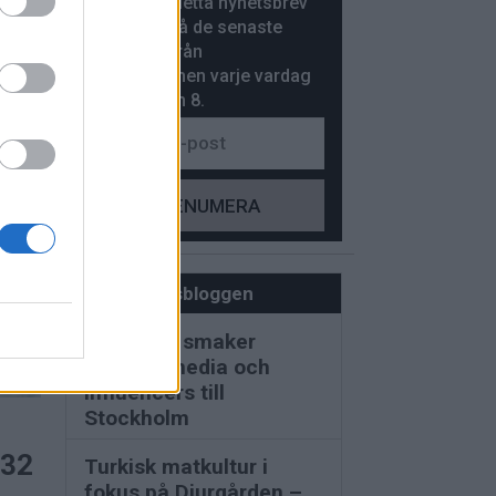
News kompletta nyhetsbrev
n ny
gratis och få de senaste
kt
nyheterna från
resebranschen varje vardag
före klockan 8.
Redaktionsbloggen
Kroatiska smaker
lockade media och
influencers till
Stockholm
 32
Turkisk matkultur i
fokus på Djurgården –