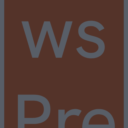
ws
Pre