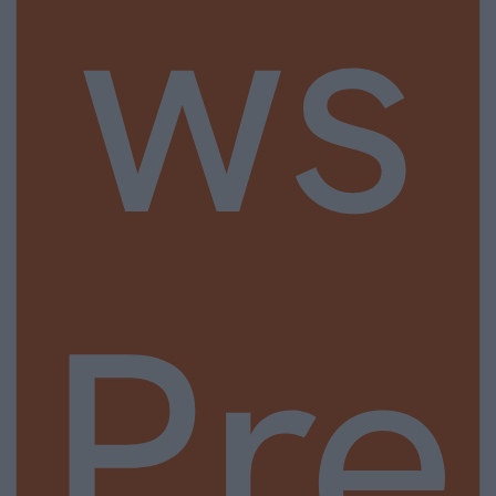
ws
Pre