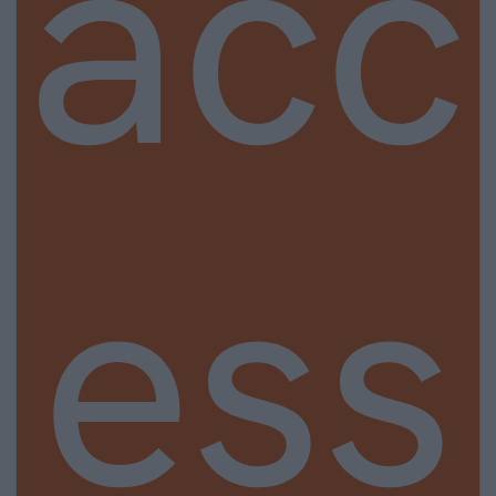
acc
ess