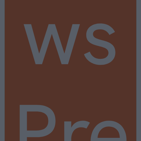
ws
Pre