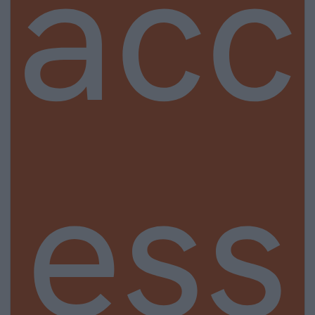
acc
ess