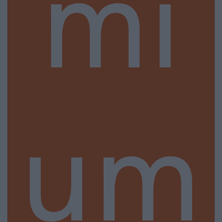
mi
um