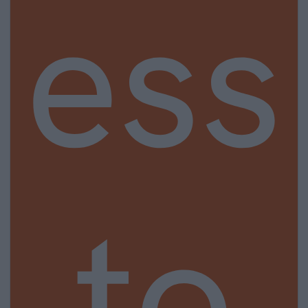
ess
to