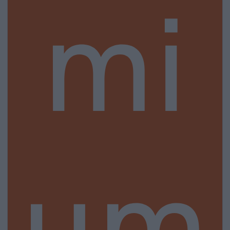
mi
um