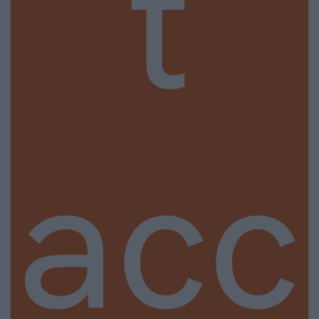
t
acc