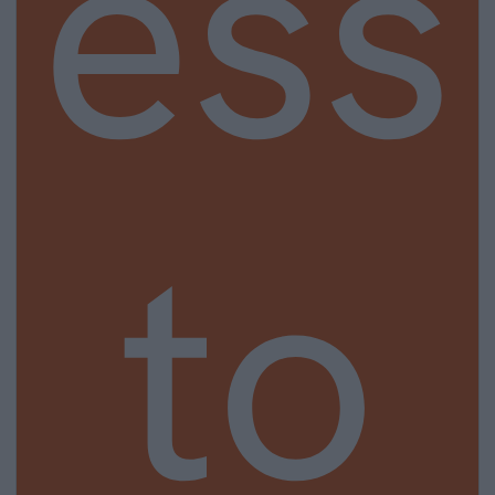
ess
to