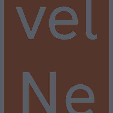
vel
Ne