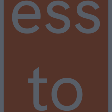
ess
to