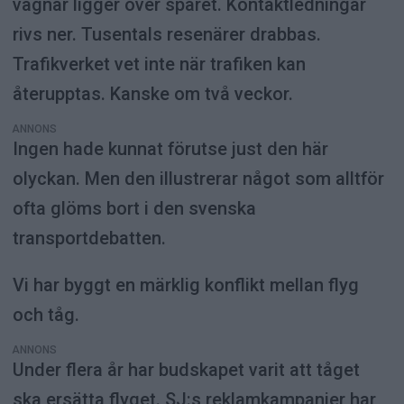
vagnar ligger över spåret. Kontaktledningar
rivs ner. Tusentals resenärer drabbas.
Trafikverket vet inte när trafiken kan
återupptas. Kanske om två veckor.
ANNONS
Ingen hade kunnat förutse just den här
olyckan. Men den illustrerar något som alltför
ofta glöms bort i den svenska
transportdebatten.
Vi har byggt en märklig konflikt mellan flyg
och tåg.
ANNONS
Under flera år har budskapet varit att tåget
ska ersätta flyget. SJ:s reklamkampanjer har