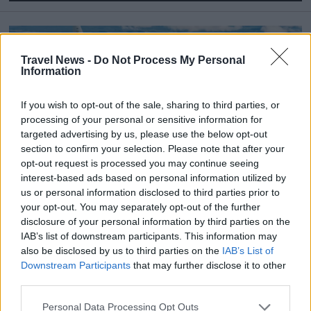
Travel News -
Do Not Process My Personal
Information
If you wish to opt-out of the sale, sharing to third parties, or
processing of your personal or sensitive information for
targeted advertising by us, please use the below opt-out
KARRIÄR
section to confirm your selection. Please note that after your
opt-out request is processed you may continue seeing
Försvarsstaben söker en
interest-based ads based on personal information utilized by
us or personal information disclosed to third parties prior to
Travel Manager med
your opt-out. You may separately opt-out of the further
disclosure of your personal information by third parties on the
inriktning mot
IAB’s list of downstream participants. This information may
also be disclosed by us to third parties on the
IAB’s List of
personresor
Downstream Participants
that may further disclose it to other
third parties.
Vill du ta nästa steg i karriären och samtidigt
Personal Data Processing Opt Outs