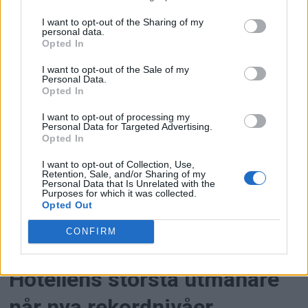
bidra till ett säkrare samhälle? Har du rätt
kompetens och förmåga att utveckla
I want to opt-out of the Sharing of my
personal data.
styrningen av resor i en tid då ett
Opted In
föränderligt omvärldsläge ställer stora krav
I want to opt-out of the Sale of my
på Försvarsmakten? Då kan detta vara en
Personal Data.
Opted In
roll för dig!
I want to opt-out of processing my
Personal Data for Targeted Advertising.
Opted In
I want to opt-out of Collection, Use,
Retention, Sale, and/or Sharing of my
Personal Data that Is Unrelated with the
Purposes for which it was collected.
Opted Out
CONFIRM
PREMIUM
Hotellens största utmanare
når nya rekordnivåer