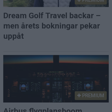
PREMIUM
Dream Golf Travel backar –
men årets bokningar pekar
uppåt
PREMIUM
Airbus flygplansboom