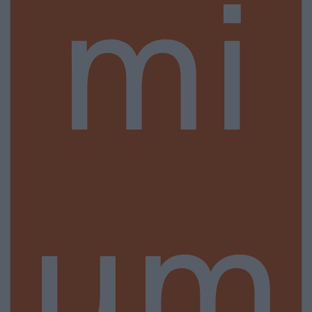
mi
um