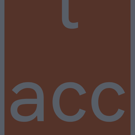
t
acc