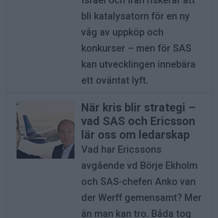
Israel och Iran riskerar att
bli katalysatorn för en ny
våg av uppköp och
konkurser – men för SAS
kan utvecklingen innebära
ett oväntat lyft.
När kris blir strategi –
vad SAS och Ericsson
lär oss om ledarskap
Vad har Ericssons
avgående vd Börje Ekholm
och SAS-chefen Anko van
der Werff gemensamt? Mer
än man kan tro. Båda tog