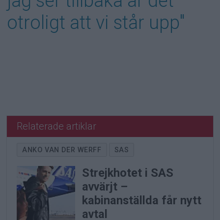
jag ser tillbaka är det
otroligt att vi står upp"
Relaterade artiklar
ANKO VAN DER WERFF
SAS
Strejkhotet i SAS
avvärjt –
kabinanställda får nytt
avtal