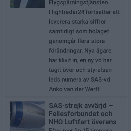
Flygspårningstjänsten
Flightradar24 fortsätter att
leverera starka siffror
samtidigt som bolaget
genomgår flera stora
förändringar. Nya ägare
har klivit in, en ny vd har
tagit över och styrelsen
leds numera av SAS-vd
Anko van der Werff.
SAS-strejk avvärjd –
Fellesforbundet och
NHO Luftfart överens
Efter mer än 15 timmars