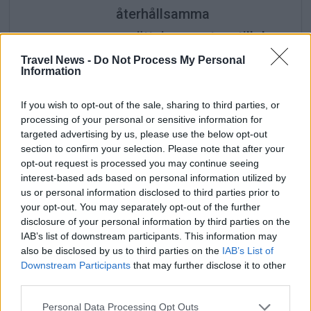
återhållsamma
ersättningssystem till den
nordamerikanska
Travel News -
Do Not Process My Personal
Information
flygbranschen – där
toppchefernas löner ligger
If you wish to opt-out of the sale, sharing to third parties, or
processing of your personal or sensitive information for
på en helt annan nivå.
targeted advertising by us, please use the below opt-out
section to confirm your selection. Please note that after your
opt-out request is processed you may continue seeing
EU:s nya utsläppskrav
interest-based ads based on personal information utilized by
kan bli dyrt för
us or personal information disclosed to third parties prior to
långflyget
your opt-out. You may separately opt-out of the further
disclosure of your personal information by third parties on the
I veckan väntas EU-
IAB’s list of downstream participants. This information may
kommissionen föreslå
also be disclosed by us to third parties on the
IAB’s List of
Downstream Participants
that may further disclose it to other
utsläppsrätter för
third parties.
flygningar från EU till
Personal Data Processing Opt Outs