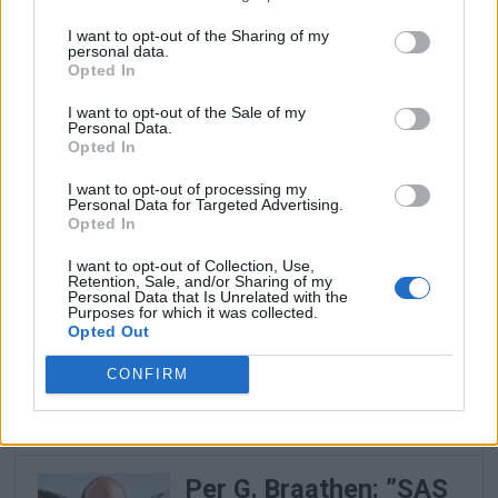
länder utanför Europa.
I want to opt-out of the Sharing of my
Flygbranschens lobbyister
personal data.
Opted In
protesterar milt medan
I want to opt-out of the Sale of my
USA rasar.
Personal Data.
Opted In
Budstrid om Easyjet –
I want to opt-out of processing my
Personal Data for Targeted Advertising.
SAS-räddarna gör upp
Opted In
om lågprisjätten
I want to opt-out of Collection, Use,
Två amerikanska
Retention, Sale, and/or Sharing of my
Personal Data that Is Unrelated with the
Purposes for which it was collected.
investmentbolag budar på
Opted Out
Easyjet. Båda har varit med
CONFIRM
om att rädda och tjäna
pengar på SAS.
Per G. Braathen: ”SAS