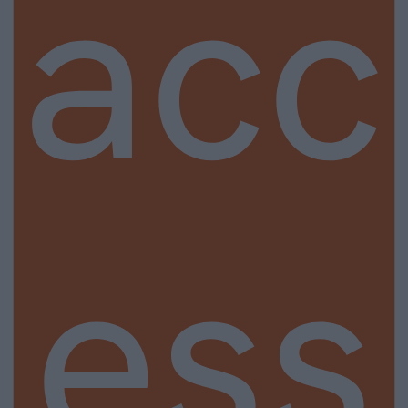
acc
ess