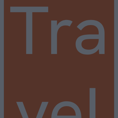
Tra
vel