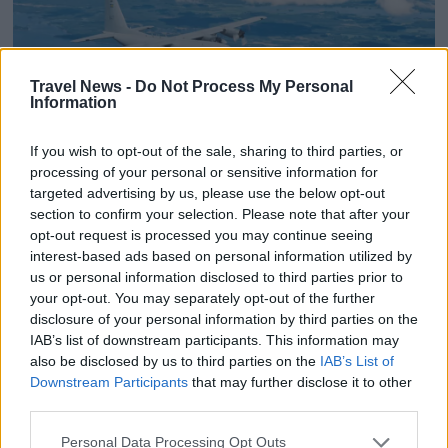
Travel News -
Do Not Process My Personal
Information
If you wish to opt-out of the sale, sharing to third parties, or
KARRIÄR
processing of your personal or sensitive information for
targeted advertising by us, please use the below opt-out
Försvarsstaben söker en
section to confirm your selection. Please note that after your
opt-out request is processed you may continue seeing
Travel Manager med
interest-based ads based on personal information utilized by
us or personal information disclosed to third parties prior to
inriktning mot
your opt-out. You may separately opt-out of the further
disclosure of your personal information by third parties on the
personresor
IAB’s list of downstream participants. This information may
also be disclosed by us to third parties on the
IAB’s List of
Downstream Participants
that may further disclose it to other
Vill du ta nästa steg i karriären och samtidigt
third parties.
bidra till ett säkrare samhälle? Har du rätt
kompetens och förmåga att utveckla
Personal Data Processing Opt Outs