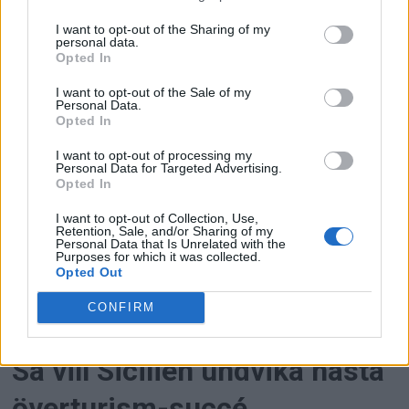
styrningen av resor i en tid då ett
I want to opt-out of the Sharing of my
föränderligt omvärldsläge ställer stora krav
personal data.
Opted In
på Försvarsmakten? Då kan detta vara en
roll för dig!
I want to opt-out of the Sale of my
Personal Data.
Opted In
I want to opt-out of processing my
Personal Data for Targeted Advertising.
Opted In
I want to opt-out of Collection, Use,
Retention, Sale, and/or Sharing of my
Personal Data that Is Unrelated with the
Purposes for which it was collected.
Opted Out
PREMIUM
CONFIRM
Filmturismens nya dilemma:
Så vill Sicilien undvika nästa
överturism-succé