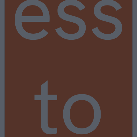
ess
to