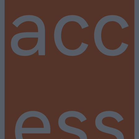
acc
ess