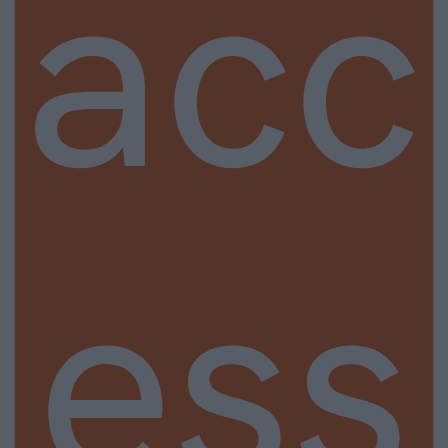
acc
ess