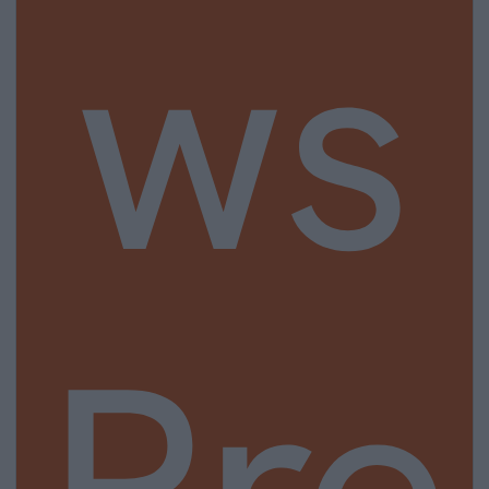
ws
Pre