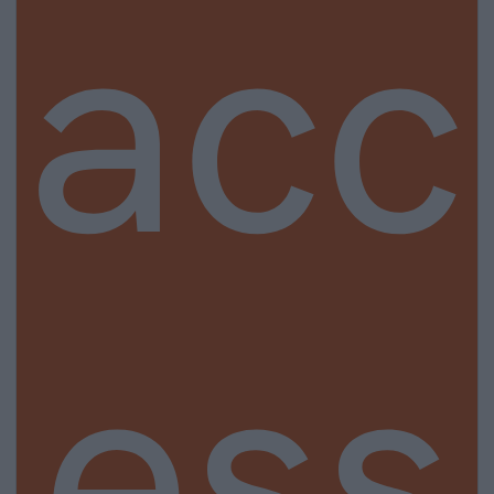
acc
ess