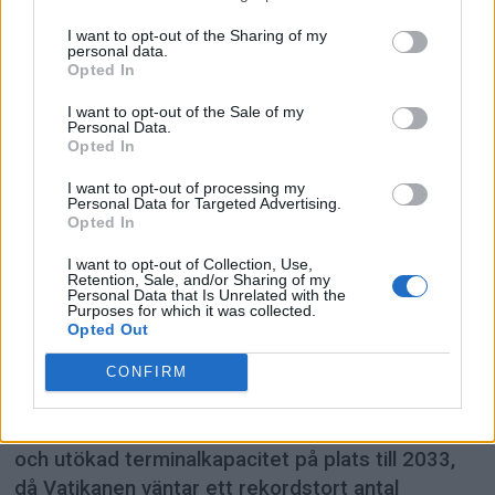
I want to opt-out of the Sharing of my
personal data.
Opted In
I want to opt-out of the Sale of my
Personal Data.
Opted In
PREMIUM
I want to opt-out of processing my
Personal Data for Targeted Advertising.
Opted In
Roms flygplats satsar 9
I want to opt-out of Collection, Use,
miljarder euro – ska vara
Retention, Sale, and/or Sharing of my
Personal Data that Is Unrelated with the
Purposes for which it was collected.
redo för jubileumsåret 2033
Opted Out
Roms huvudflygplats Fiumicino planerar en
CONFIRM
investering på 9 miljarder euro för att nästan
fördubbla kapaciteten. Målet är att ha en ny bana
och utökad terminalkapacitet på plats till 2033,
då Vatikanen väntar ett rekordstort antal