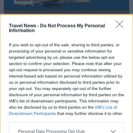
KARRIÄR
Försvarsstaben söker en
Travel News -
Do Not Process My Personal
Travel Manager med
Information
inriktning mot
If you wish to opt-out of the sale, sharing to third parties, or
processing of your personal or sensitive information for
personresor
targeted advertising by us, please use the below opt-out
section to confirm your selection. Please note that after your
Vill du ta nästa steg i karriären och samtidigt
opt-out request is processed you may continue seeing
interest-based ads based on personal information utilized by
bidra till ett säkrare samhälle? Har du rätt
us or personal information disclosed to third parties prior to
kompetens och förmåga att utveckla
your opt-out. You may separately opt-out of the further
styrningen av resor i en tid då ett
disclosure of your personal information by third parties on the
föränderligt omvärldsläge ställer stora krav
IAB’s list of downstream participants. This information may
also be disclosed by us to third parties on the
IAB’s List of
på Försvarsmakten? Då kan detta vara en
Downstream Participants
that may further disclose it to other
roll för dig!
third parties.
Personal Data Processing Opt Outs