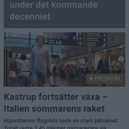
under det kommande
decenniet
PREMIUM
Kastrup fortsätter växa –
Italien sommarens raket
Köpenhamns flygplats hade en stark julimånad.
Totalt reste 3,45 miljoner passagerare via