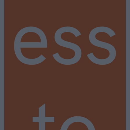
ess
to