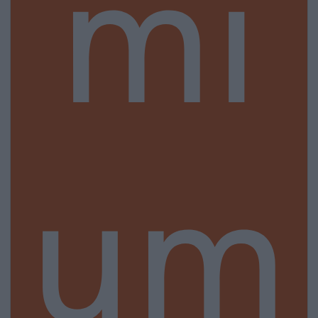
mi
um