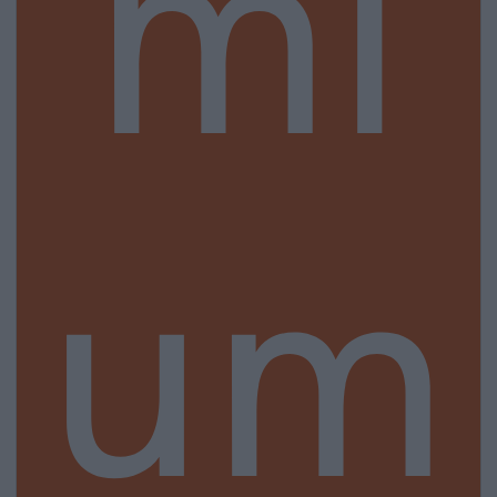
mi
um