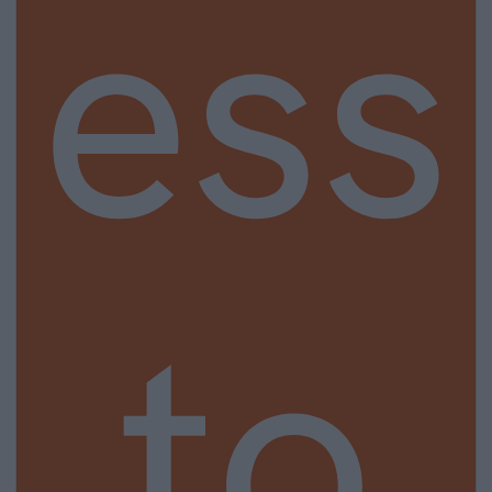
ess
to