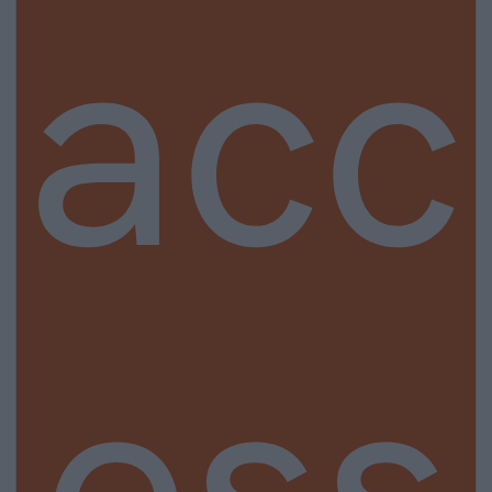
acc
ess