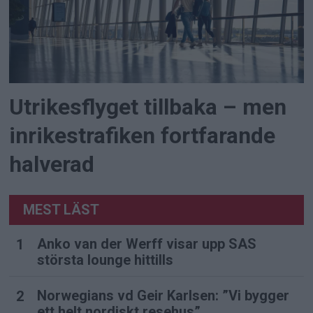
Utrikesflyget tillbaka – men
inrikestrafiken fortfarande
halverad
MEST LÄST
Anko van der Werff visar upp SAS
största lounge hittills
Norwegians vd Geir Karlsen: ”Vi bygger
ett helt nordiskt resehus”