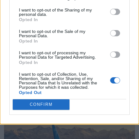
I want to opt-out of the Sharing of my
personal data.
Opted In
Rekordsommar i
I want to opt-out of the Sale of my
Personal Data.
Opted In
Skuleskogen – parkeringen
I want to opt-out of processing my
full tre veckor i rad
Personal Data for Targeted Advertising.
Opted In
Intresset för Skuleskogens nationalpark i
I want to opt-out of Collection, Use,
Retention, Sale, and/or Sharing of my
världsarvet Höga Kusten fortsätter att öka. Vid
Personal Data that Is Unrelated with the
Purposes for which it was collected.
den populära södra entrén har parkeringen varit
Opted Out
full i tre veckor i sträck, och allt fler
internationella besökare söker sig till den
CONFIRM
natursköna destinationen.