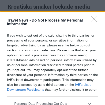
Kroatiska smaker lockade media
och influencers till Stockholm
Travel News -
Do Not Process My Personal
Information
Turkisk matkultur i fokus på
Djurgården – Turkish Cuisine Week
If you wish to opt-out of the sale, sharing to third parties, or
firades i Stockholm
processing of your personal or sensitive information for
targeted advertising by us, please use the below opt-out
Ny resemässa genomfördes i
section to confirm your selection. Please note that after your
opt-out request is processed you may continue seeing
Stockholm
interest-based ads based on personal information utilized by
us or personal information disclosed to third parties prior to
your opt-out. You may separately opt-out of the further
disclosure of your personal information by third parties on the
IAB’s list of downstream participants. This information may
also be disclosed by us to third parties on the
IAB’s List of
Downstream Participants
that may further disclose it to other
third parties.
Personal Data Processing Opt Outs