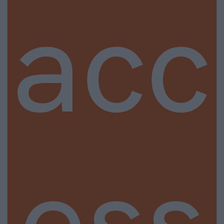
acc
ess