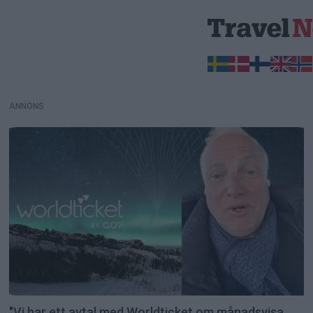
ANNONS
ANNONS
"Vi har ett avtal med Worldticket om månadsvisa