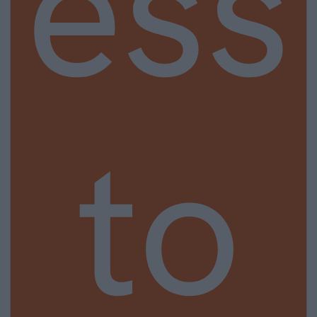
ess
to