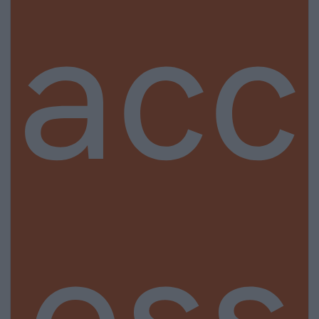
acc
ess