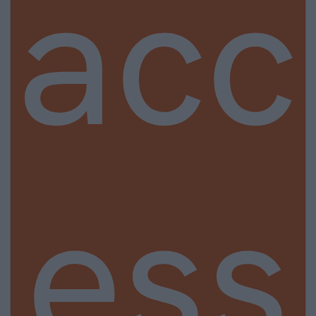
acc
ess