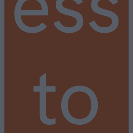
ess
to