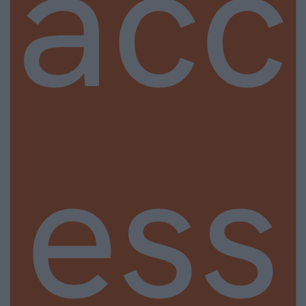
acc
ess