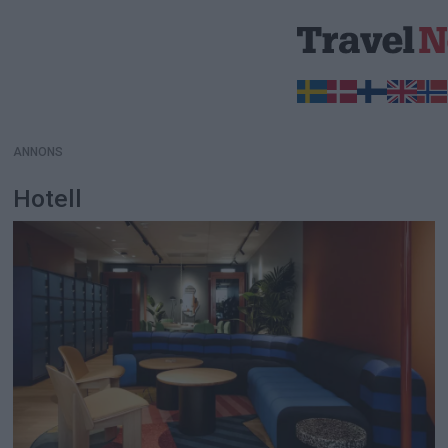
ANNONS
ANNONS
Hotell