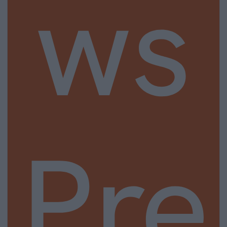
ws
Pre