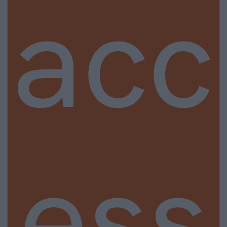
acc
ess